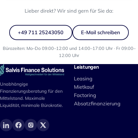
Lieber direkt? Wir sind gern für Sie da:
+49 711 25243050
E-Mail schreiben
Bürozeiten: Mo–Do 09:00–12:00 und 14:00–17:00 Uhr · Fr 09:00–
12:00 Uhr
Leistungen
Leasing
Unabhängige
Mietkauf
Finanzierungsberatung für den
Factoring
Mittelstand. Maximale
Absatzfinanzierung
Liquidität, minimale Bürokratie.